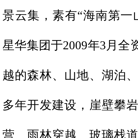
景云集，素有“海南第一
星华集团于
2009
年
3
月全
越的森林、山地、湖泊
多年开发建设，崖壁攀
营、雨林穿越、玻璃栈