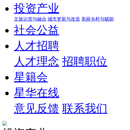
投资产业
文旅运营与融合
城市更新与改造
美丽乡村与赋能
社会公益
人才招聘
人才理念
招聘职位
星籍会
星华在线
意见反馈
联系我们