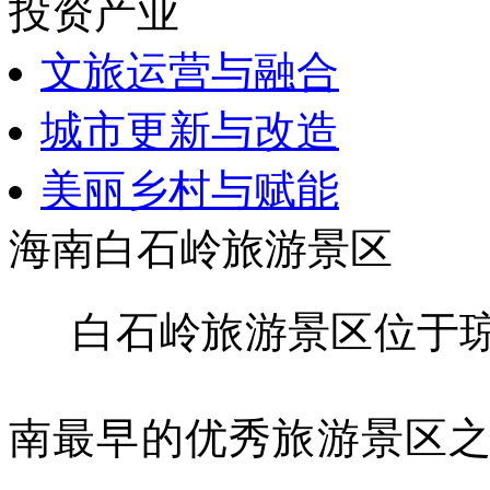
投资产业
文旅运营与融合
城市更新与改造
美丽乡村与赋能
海南白石岭旅游景区
白石岭旅游景区位于
南最早的优秀旅游景区