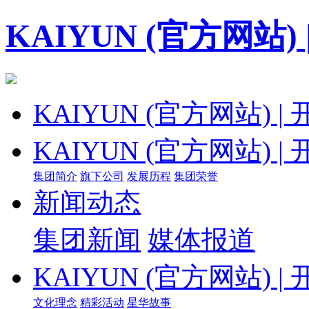
KAIYUN (官方网站)
KAIYUN (官方网站) 
KAIYUN (官方网站) 
集团简介
旗下公司
发展历程
集团荣誉
新闻动态
集团新闻
媒体报道
KAIYUN (官方网站) 
文化理念
精彩活动
星华故事