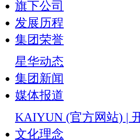
旗下公司
发展历程
集团荣誉
星华动态
集团新闻
媒体报道
KAIYUN (官方网站) 
文化理念