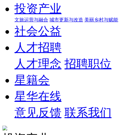
投资产业
文旅运营与融合
城市更新与改造
美丽乡村与赋能
社会公益
人才招聘
人才理念
招聘职位
星籍会
星华在线
意见反馈
联系我们