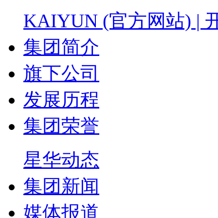
KAIYUN (官方网站) 
集团简介
旗下公司
发展历程
集团荣誉
星华动态
集团新闻
媒体报道