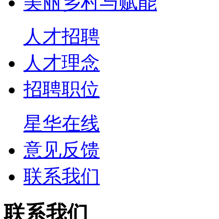
美丽乡村与赋能
人才招聘
人才理念
招聘职位
星华在线
意见反馈
联系我们
联系我们