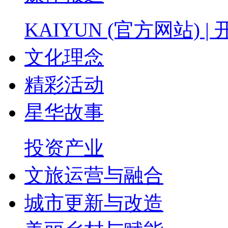
KAIYUN (官方网站) 
文化理念
精彩活动
星华故事
投资产业
文旅运营与融合
城市更新与改造