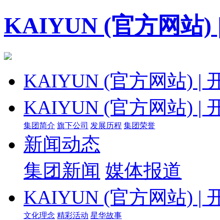
KAIYUN (官方网站)
KAIYUN (官方网站) 
KAIYUN (官方网站) 
集团简介
旗下公司
发展历程
集团荣誉
新闻动态
集团新闻
媒体报道
KAIYUN (官方网站) 
文化理念
精彩活动
星华故事